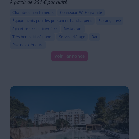
À partir de 251 € par nuité
Chambres non-fumeurs
Connexion Wi-Fi gratuite
Équipements pour les personnes handicapées
Parking privé
Spa et centre de bien-être
Restaurant
Très bon petit-déjeuner
Service d'étage
Bar
Piscine extérieure
Voir l'annonce