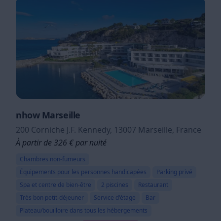
nhow Marseille
200 Corniche J.F. Kennedy, 13007 Marseille, France
À partir de 326 € par nuité
Chambres non-fumeurs
Équipements pour les personnes handicapées
Parking privé
Spa et centre de bien-être
2 piscines
Restaurant
Très bon petit-déjeuner
Service d'étage
Bar
Plateau/bouilloire dans tous les hébergements