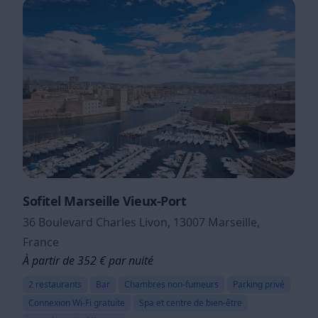
Sofitel Marseille Vieux-Port
36 Boulevard Charles Livon, 13007 Marseille,
France
À partir de 352 € par nuité
2 restaurants
Bar
Chambres non-fumeurs
Parking privé
Connexion Wi-Fi gratuite
Spa et centre de bien-être