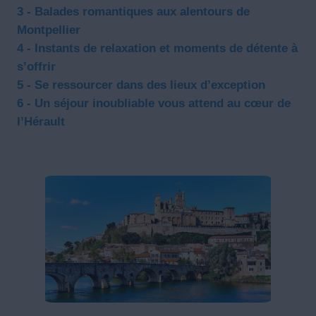
3 - Balades romantiques aux alentours de
Montpellier
4 - Instants de relaxation et moments de détente à
s’offrir
5 - Se ressourcer dans des lieux d’exception
6 - Un séjour inoubliable vous attend au cœur de
l’Hérault