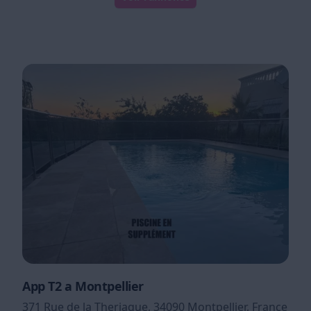
App T2 a Montpellier
371 Rue de la Theriaque, 34090 Montpellier, France