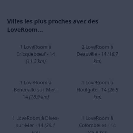
Villes les plus proches avec des
LoveRoom...
1 LoveRoom à
2 LoveRoom à
Cricquebœuf - 14
Deauville - 14
(16.7
(11.3 km)
km)
1 LoveRoom à
1 LoveRoom à
Benerville-sur-Mer -
Houlgate - 14
(26.9
14
(18.9 km)
km)
1 LoveRoom à Dives-
1 LoveRoom à
sur-Mer - 14
(29.1
Colombelles - 14
km)
(45.9 km)