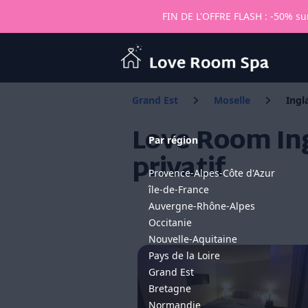
FIN DE L'OFFRE FLASH : -50% sur
Love Room Spa
Grand Est
Moselle
Ingl
Love Room In
Par région
privatif
Provence-Alpes-Côte d'Azur
île-de-France
Auvergne-Rhône-Alpes
Occitanie
Nouvelle-Aquitaine
Pays de la Loire
Grand Est
Bretagne
Normandie