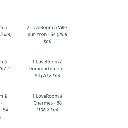
m à
2 LoveRoom à Ville-
.5 km)
sur-Yron - 54
(39.8
km)
m à
1 LoveRoom à
(67.2
Dommartemont -
54
(70.2 km)
m à
1 LoveRoom à
a-
Charmes - 88
- 54
(106.8 km)
)