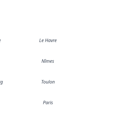
e
Le Havre
Nîmes
rg
Toulon
Paris