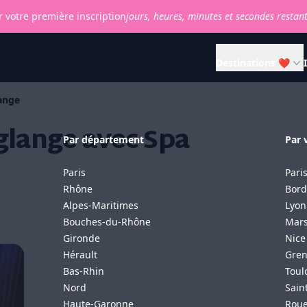
 votre première inscription
jours,
heures,
minutes et
secondes restan
Destinations ❤
ange
glange avec Spa
Par département
Par v
Paris
Pari
Rhône
Bord
Alpes-Maritimes
Lyon
Bouches-du-Rhône
Mars
Gironde
Nice
Hérault
Gren
Bas-Rhin
Toul
Nord
Sain
Haute-Garonne
Rou