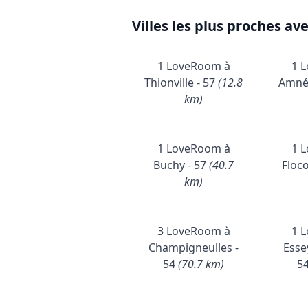
Villes les plus proches av
1 LoveRoom à
1 
Thionville - 57
(12.8
Amnév
km)
1 LoveRoom à
1 
Buchy - 57
(40.7
Floco
km)
3 LoveRoom à
1 
Champigneulles -
Esse
54
(70.7 km)
5