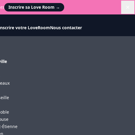
tes
Inscrire sa Love Room
→
Di
Inscrire votre LoveRoom
Nous contacter
ille
s
eaux
eille
oble
ouse
t-Étienne
en