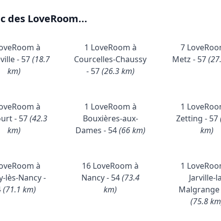
ec des LoveRoom...
LoveRoom à
1 LoveRoom à
7 LoveRoo
ille - 57
(18.7
Courcelles-Chaussy
Metz - 57
(27
km)
- 57
(26.3 km)
LoveRoom à
1 LoveRoom à
1 LoveRoo
urt - 57
(42.3
Bouxières-aux-
Zetting - 57
km)
Dames - 54
(66 km)
km)
LoveRoom à
16 LoveRoom à
1 LoveRoo
y-lès-Nancy -
Nancy - 54
(73.4
Jarville-l
4
(71.1 km)
km)
Malgrange 
(75.8 km