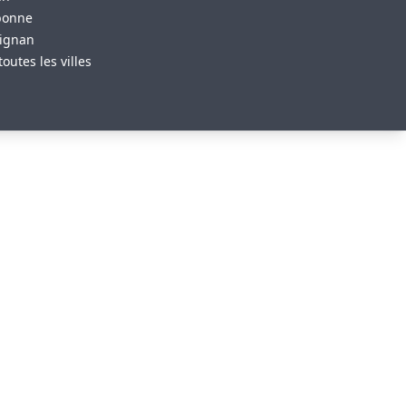
bonne
ignan
toutes les villes