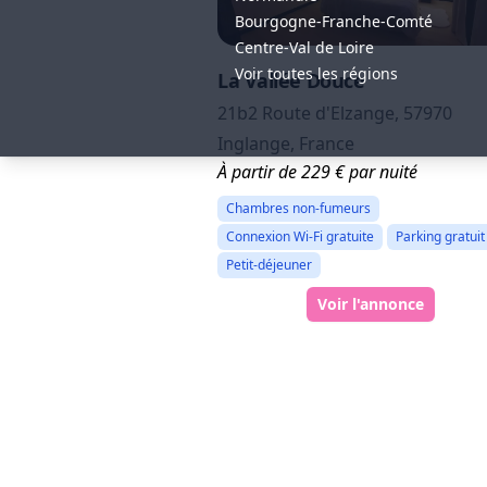
Bourgogne-Franche-Comté
Centre-Val de Loire
Voir toutes les régions
La Vallée Douce
21b2 Route d'Elzange, 57970
Inglange, France
À partir de 229 € par nuité
Chambres non-fumeurs
Connexion Wi-Fi gratuite
Parking gratuit
Petit-déjeuner
Voir l'annonce