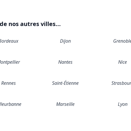
e nos autres villes...
Bordeaux
Dijon
Grenobl
ontpellier
Nantes
Nice
Rennes
Saint-Étienne
Strasbou
lleurbanne
Marseille
Lyon