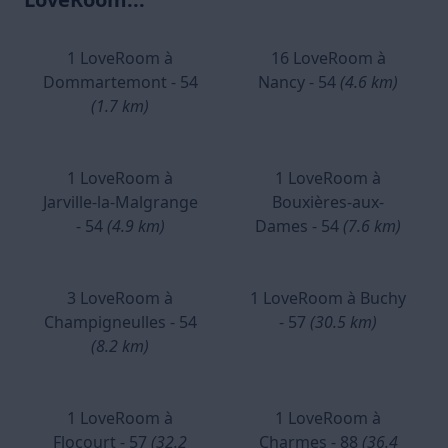
1 LoveRoom à
16 LoveRoom à
Dommartemont - 54
Nancy - 54
(4.6 km)
(1.7 km)
1 LoveRoom à
1 LoveRoom à
Jarville-la-Malgrange
Bouxières-aux-
- 54
(4.9 km)
Dames - 54
(7.6 km)
3 LoveRoom à
1 LoveRoom à Buchy
Champigneulles - 54
- 57
(30.5 km)
(8.2 km)
1 LoveRoom à
1 LoveRoom à
Flocourt - 57
(32.2
Charmes - 88
(36.4