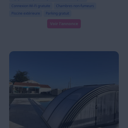
Connexion Wi-Fi gratuite
Chambres non-fumeurs
Piscine extérieure
Parking gratuit
Voir l'annonce