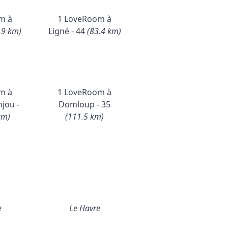
m à
1 LoveRoom à
.9 km)
Ligné - 44
(83.4 km)
m à
1 LoveRoom à
jou -
Domloup - 35
km)
(111.5 km)
e
Le Havre