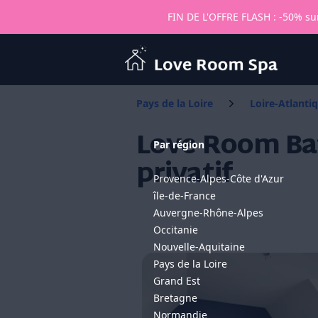
FIN DE L'OFFRE FLASH : -50% sur
Love Room Spa
Pays de la Loire
Loire-Atlanti
Love Room Bat
Par région
privatif
Provence-Alpes-Côte d'Azur
île-de-France
Auvergne-Rhône-Alpes
Occitanie
Nouvelle-Aquitaine
Pays de la Loire
Grand Est
Bretagne
Normandie