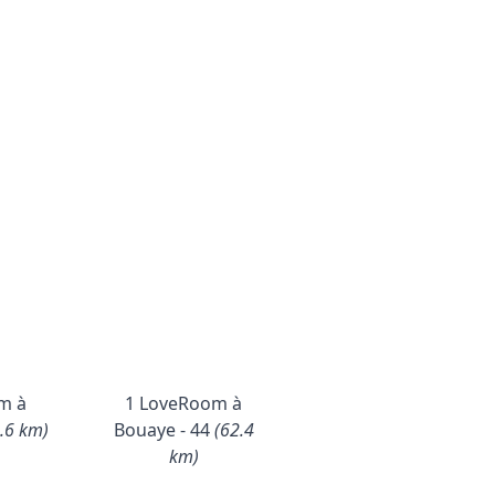
m à
1 LoveRoom à
.6 km)
Bouaye - 44
(62.4
km)