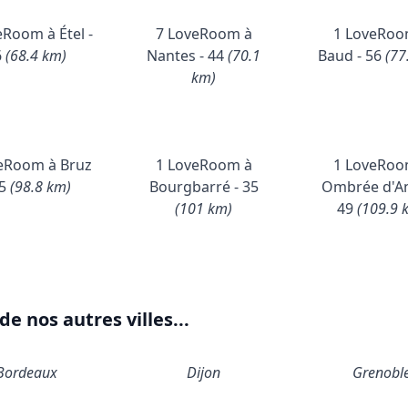
eRoom à Étel -
7 LoveRoom à
1 LoveRoo
6
(68.4 km)
Nantes - 44
(70.1
Baud - 56
(77
km)
eRoom à Bruz
1 LoveRoom à
1 LoveRoo
35
(98.8 km)
Bourgbarré - 35
Ombrée d'An
(101 km)
49
(109.9 
e nos autres villes...
Bordeaux
Dijon
Grenobl