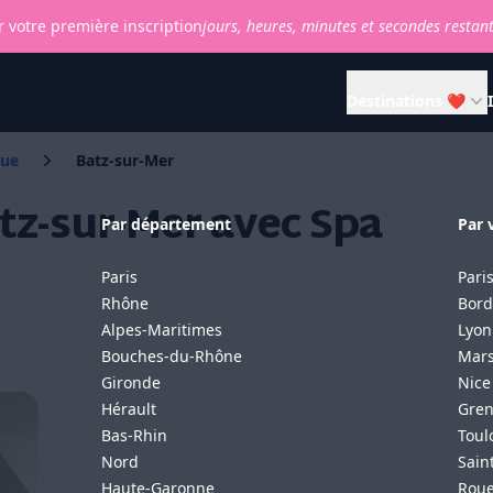
 votre première inscription
jours,
heures,
minutes et
secondes restan
Destinations ❤
que
Batz-sur-Mer
z-sur-Mer avec Spa
Par département
Par v
Paris
Pari
Rhône
Bord
Alpes-Maritimes
Lyon
Bouches-du-Rhône
Mars
Gironde
Nice
Hérault
Gren
Bas-Rhin
Toul
Nord
Sain
Haute-Garonne
Rou