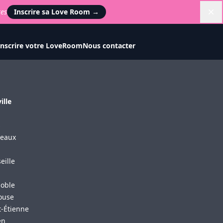
tes
Inscrire sa Love Room
→
Di
Inscrire votre LoveRoom
Nous contacter
ille
s
eaux
eille
oble
ouse
t-Étienne
en