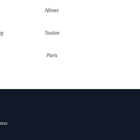
Nîmes
rg
Toulon
Paris
nous