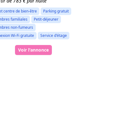
tir de 783 € par nuité
et centre de bien-être
Parking gratuit
bres familiales
Petit-déjeuner
bres non-fumeurs
exion Wi-Fi gratuite
Service d'étage
Voir l'annonce