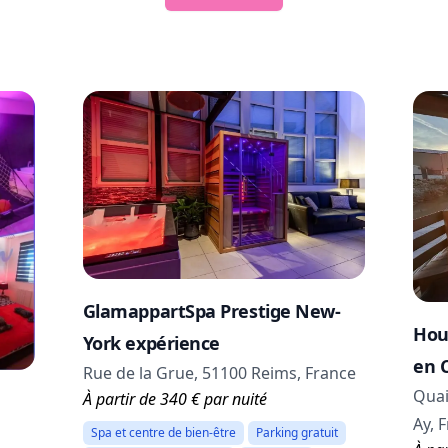
GlamappartSpa Prestige New-
Hou
York expérience
en 
Rue de la Grue, 51100 Reims, France
Quai
À partir de 340 € par nuité
Ay, 
Spa et centre de bien-être
Parking gratuit