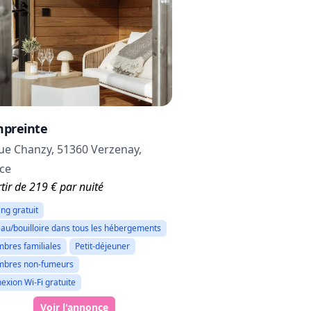
mpreinte
ue Chanzy, 51360 Verzenay,
ce
tir de 219 € par nuité
ing gratuit
eau/bouilloire dans tous les hébergements
bres familiales
Petit-déjeuner
bres non-fumeurs
exion Wi-Fi gratuite
Voir l'annonce