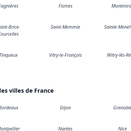
Fagnières
Fismes
Montmira
aint-Brice-
Saint-Memmie
Sainte-Mene
Courcelles
Tinqueux
Vitry-le-François
Witry-lès-R
s villes de France
Bordeaux
Dijon
Grenobl
ontpellier
Nantes
Nice