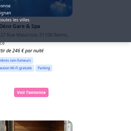
bonne
ignan
toutes les villes
 Déco Gare & Spa
27 Rue Maucroix, 51100 Reims,
ce
tir de 246 € par nuité
bres non-fumeurs
exion Wi-Fi gratuite
Parking
Voir l'annonce