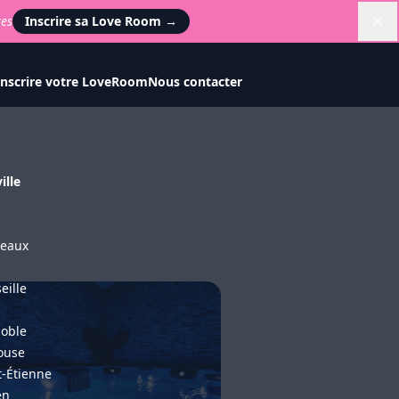
tes
Inscrire sa Love Room
→
Di
Inscrire votre LoveRoom
Nous contacter
ille
s
eaux
eille
oble
ouse
t-Étienne
en