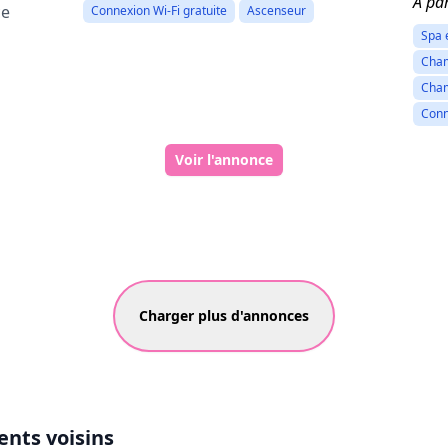
À par
ce
Connexion Wi-Fi gratuite
Ascenseur
Spa 
Cham
Cham
Conn
Voir l'annonce
Charger plus d'annonces
nts voisins