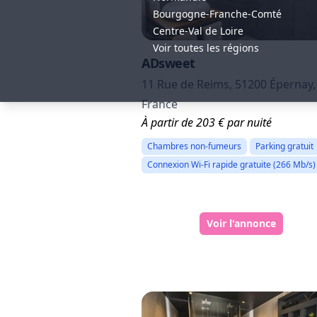
Bourgogne-Franche-Comté
Centre-Val de Loire
Voir toutes les régions
ADsweet
11 Rue de Reims, 51200 Épernay,
France
À partir de 203 € par nuité
Chambres non-fumeurs
Parking gratuit
Connexion Wi-Fi rapide gratuite (266 Mb/s)
Voir l'annonce