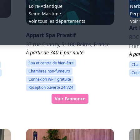
Loire-Atlantique
Nar
Seine-Maritime
Perp
Voir tous les départements
Voir 
Art
Appart Spa Privatif
RDC 
37 rue Chanzy, 51100 Reims, France
Fran
À partir de 340 € par nuité
À par
Spa et centre de bien-être
Cham
Chambres non-fumeurs
Conn
Connexion Wi-Fi gratuite
Réception ouverte 24h/24
Voir l'annonce