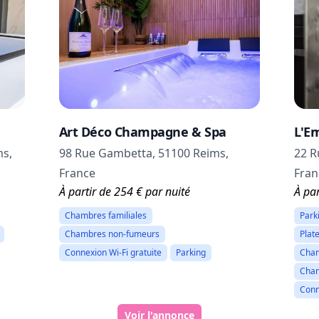
Art Déco Champagne & Spa
L'E
ms,
98 Rue Gambetta, 51100 Reims,
22 R
France
Fran
À partir de 254 € par nuité
À par
Chambres familiales
Park
Chambres non-fumeurs
Plat
Connexion Wi-Fi gratuite
Parking
Cham
Cham
Conn
Voir l'annonce