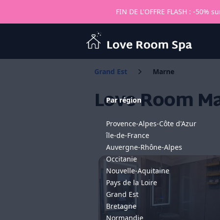
FIN DE L'OFFRE FLASH : -50% sur
Love Room Spa
Grand Est
Marne
Love Room Mar
Par région
Provence-Alpes-Côte d'Azur
île-de-France
Auvergne-Rhône-Alpes
Occitanie
Nouvelle-Aquitaine
Pays de la Loire
Grand Est
Bretagne
Normandie