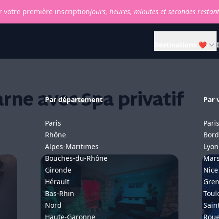
 votre première inscription
jours,
heures,
minutes et
secondes restan
Destinations ❤
ne avec Spa privatif
Par département
Par v
Paris
Pari
Rhône
Bord
Alpes-Maritimes
Lyon
Bouches-du-Rhône
Mars
Gironde
Nice
Hérault
Gren
Bas-Rhin
Toul
Nord
Sain
Haute-Garonne
Rou