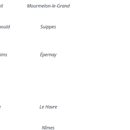
il
Mourmelon-le-Grand
hould
Suippes
eims
Épernay
e
Le Havre
Nîmes